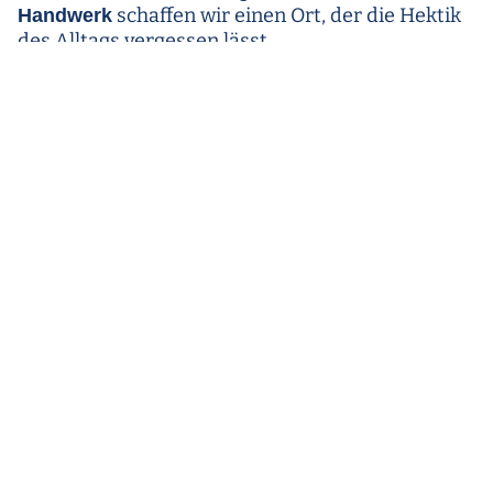
schaffen wir einen Ort, der die Hektik
Handwerk
des Alltags vergessen lässt.
In Tillys Café servieren wir verschiedene
Kaffeespezialitäten und saisonale Gerichte in
einer gemütlichen Atmosphäre mitten in
Wiesbaden, wo sich
fühlt.
jeder willkommen