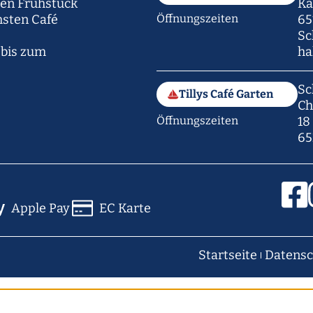
hen Frühstück
Ka
hsten Café
Öffnungszeiten
65
Sc
 bis zum
ha
Sc
Tillys Café Garten
Ch
Öffnungszeiten
18
65
Apple Pay
EC Karte
Startseite
Datensc