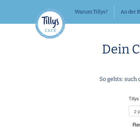
Warum Tillys?
An der 
Dein C
So gehts: such 