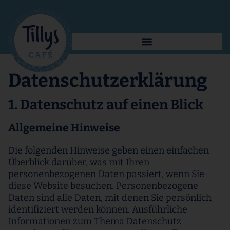
Datenschutz­erklärung
1. Datenschutz auf einen Blick
Allgemeine Hinweise
Die folgenden Hinweise geben einen einfachen
Überblick darüber, was mit Ihren
personenbezogenen Daten passiert, wenn Sie
diese Website besuchen. Personenbezogene
Daten sind alle Daten, mit denen Sie persönlich
identifiziert werden können. Ausführliche
Informationen zum Thema Datenschutz